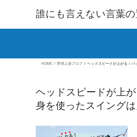
コ
ナ
ン
ビ
誰にも言えない言葉の
テ
ゲ
ン
ー
ツ
シ
へ
ョ
ス
ン
キ
に
ッ
移
HOME
野球上達ブログ
ヘッドスピードが上がる！バ
プ
動
ヘッドスピードが上が
身を使ったスイングは