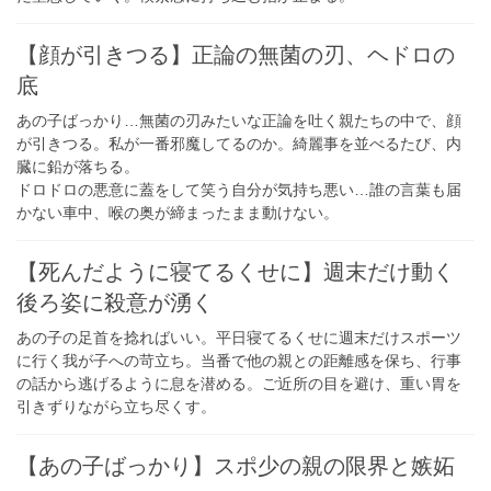
【顔が引きつる】正論の無菌の刃、ヘドロの
底
あの子ばっかり…無菌の刃みたいな正論を吐く親たちの中で、顔
が引きつる。私が一番邪魔してるのか。綺麗事を並べるたび、内
臓に鉛が落ちる。
ドロドロの悪意に蓋をして笑う自分が気持ち悪い…誰の言葉も届
かない車中、喉の奥が締まったまま動けない。
【死んだように寝てるくせに】週末だけ動く
後ろ姿に殺意が湧く
あの子の足首を捻ればいい。平日寝てるくせに週末だけスポーツ
に行く我が子への苛立ち。当番で他の親との距離感を保ち、行事
の話から逃げるように息を潜める。ご近所の目を避け、重い胃を
引きずりながら立ち尽くす。
【あの子ばっかり】スポ少の親の限界と嫉妬