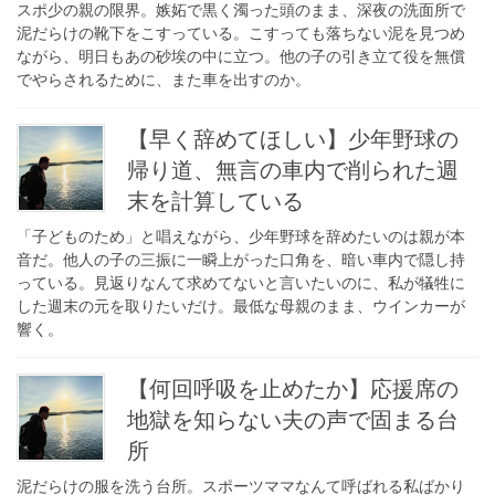
スポ少の親の限界。嫉妬で黒く濁った頭のまま、深夜の洗面所で
泥だらけの靴下をこすっている。こすっても落ちない泥を見つめ
ながら、明日もあの砂埃の中に立つ。他の子の引き立て役を無償
でやらされるために、また車を出すのか。
【早く辞めてほしい】少年野球の
帰り道、無言の車内で削られた週
末を計算している
「子どものため」と唱えながら、少年野球を辞めたいのは親が本
音だ。他人の子の三振に一瞬上がった口角を、暗い車内で隠し持
っている。見返りなんて求めてないと言いたいのに、私が犠牲に
した週末の元を取りたいだけ。最低な母親のまま、ウインカーが
響く。
【何回呼吸を止めたか】応援席の
地獄を知らない夫の声で固まる台
所
泥だらけの服を洗う台所。スポーツママなんて呼ばれる私ばかり