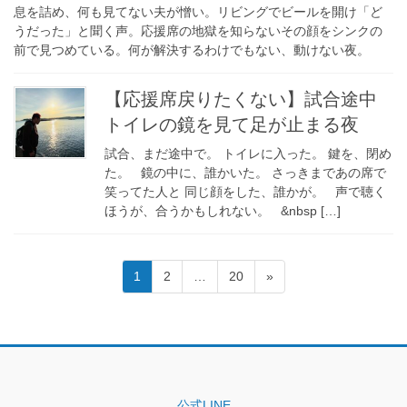
息を詰め、何も見てない夫が憎い。リビングでビールを開け「ど
うだった」と聞く声。応援席の地獄を知らないその顔をシンクの
前で見つめている。何が解決するわけでもない、動けない夜。
【応援席戻りたくない】試合途中
トイレの鏡を見て足が止まる夜
試合、まだ途中で。 トイレに入った。 鍵を、閉め
た。 鏡の中に、誰かいた。 さっきまであの席で
笑ってた人と 同じ顔をした、誰かが。 声で聴く
ほうが、合うかもしれない。 &nbsp […]
投
固
固
固
1
2
…
20
»
稿
定
定
定
ペ
ペ
ペ
の
ー
ー
ー
ペ
ジ
ジ
ジ
ー
ジ
公式LINE