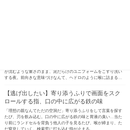
ちの子
指示が通じない。当たり前に動く他の子への嫉妬。スポーツのチ
ームでうちだけ浮いてる。恥ずかしい。いっそ見えないところに
消したい。グラウンドの端で、普通に立っているお母さんの横顔
が見える。底のほうに何かが溜まっていく感じで、ただ座ってい
る。
【胃の鉛】無菌の刃のような正論と天井
無菌の刃のような正論に脳髄を削られ、なんでうちだけと呟く。
応援席の端で引きつる頬に蓋をして、ただ口角を上げる。胃に鉛
が沈むような重さのまま、泥だらけのユニフォームをこすり洗い
する夜。前向きな意味づけなんて、ヘドロのように喉に詰まる…
【逃げ出したい】寄り添うふりで画面をスク
ロールする指、口の中に広がる鉄の味
「理想の親なんてただの空洞だ」寄り添うふりをして言葉を探す
たび、刃を飲み込む。口の中に広がる鉄の味と胃液の臭い…当た
り前にランドセルを背負う他人の子を見るたび、喉が締まり、た
だ窒息していく。検索窓に打ち込む指が止まる。