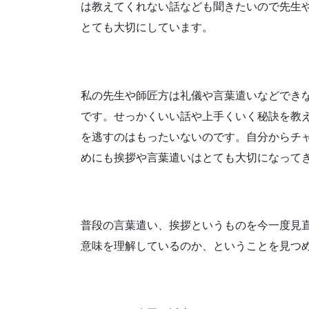
は教えてくれない話なども
聞きたいので
先生
とても大切にしています。
私の先生や師匠方は
礼儀や言葉遣いなどでき
です。
せっかくいい話や
上手くいく秘訣を教
を逃すのは
もったいないのです。
自分からチ
めにも
挨拶や言葉遣いは
とても大切になって
普段の言葉遣い、挨拶というものを
今一度見
意味を
理解しているのか、
ということを
見つ