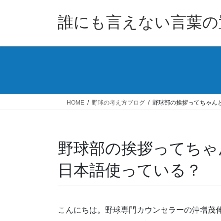
コ
ナ
ン
ビ
誰にも言えない言葉の
テ
ゲ
ン
ー
ツ
シ
へ
ョ
ス
ン
キ
に
ッ
移
HOME
野球の考え方ブログ
野球部の挨拶ってちゃん
プ
動
野球部の挨拶ってちゃ
日本語使っている？
こんにちは。野球専門カウンセラーの沖増茂