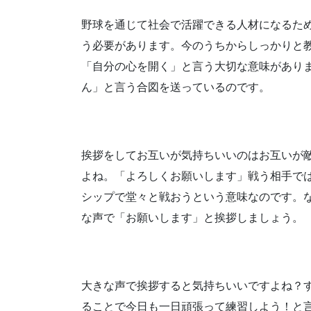
野球を通じて
社会で活躍できる人材になるた
う必要があります。
今のうちからしっかりと
「自分の心を開く」と言う
大切な意味があり
ん」
と言う合図を送っているのです。
挨拶をしてお互いが気持ちいいのは
お互いが
よね。
「よろしくお願いします」
戦う相手で
シップで堂々と戦おう
という意味なのです。
な声で
「お願いします」と挨拶しましょう。
大きな声で挨拶すると
気持ちいいですよね？
ることで
今日も一日頑張って練習しよう！
と