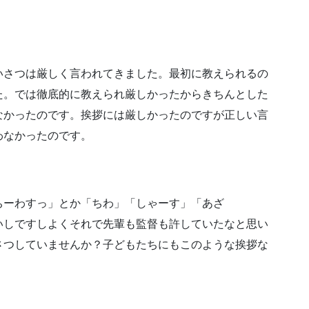
いさつは
厳しく言われてきました。
最初に教えられるの
た。
では徹底的に教えられ
厳しかったから
きちんとした
なかったのです。
挨拶には厳しかったのですが
正しい言
わなかったのです。
ちーわすっ」とか「ちわ」
「しゃーす」「あざ
いしですし
よくそれで先輩も監督も
許していたなと思い
さつしていませんか？
子どもたちにも
このような挨拶な