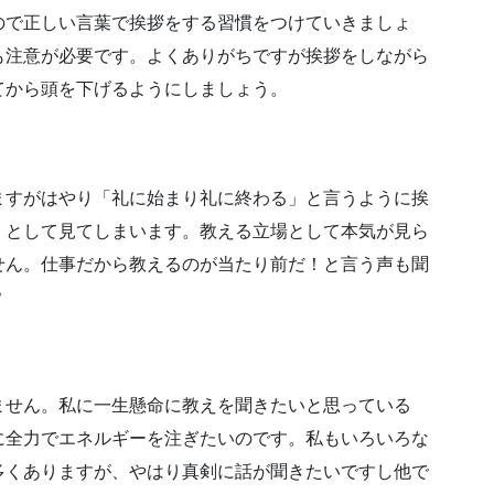
ので
正しい言葉で挨拶をする
習慣をつけていきましょ
も注意が必要です。
よくありがちですが
挨拶をしながら
てから
頭を下げるようにしましょう。
ますがはやり「
礼に始まり礼に終わる」
と言うように挨
」として見てしまいます。
教える立場として
本気が見ら
せん。
仕事だから教えるのが当たり前だ！
と言う声も聞
？
ません。
私に
一生懸命に教えを聞きたい
と思っている
に
全力でエネルギーを注ぎたいのです。
私もいろいろな
多くありますが、
やはり真剣に話が聞きたいですし
他で