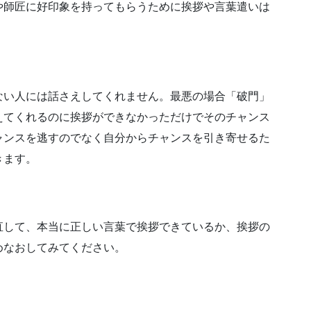
や師匠に
好印象を持ってもらうために
挨拶や言葉遣いは
ない人には
話さえしてくれません。
最悪の場合「破門」
えてくれるのに
挨拶ができなかっただけで
そのチャンス
ャンスを逃すのでなく
自分からチャンスを
引き寄せるた
きます。
直して、
本当に正しい言葉で
挨拶できているか、
挨拶の
めなおしてみてください。