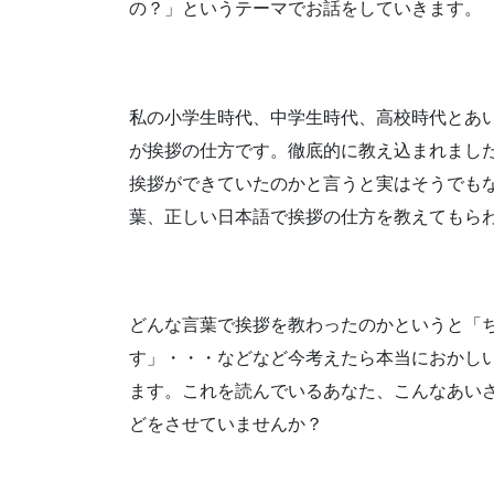
の？」というテーマでお話をしていきます。
私の小学生時代、中学生時代、
高校時代とあ
が
挨拶の仕方です。
徹底的に教え込まれまし
挨拶ができていたのか
と言うと実は
そうでも
葉、正しい日本語で
挨拶の仕方を教えてもら
どんな言葉で
挨拶を教わったのかというと
「
す」・・・
などなど今考えたら
本当におかし
ます。
これを読んでいるあなた、
こんなあい
どを
させていませんか？