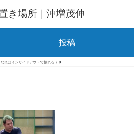
置き場所｜沖増茂伸
投稿
になればインサイドアウトで振れる
9