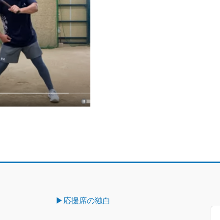
▶︎応援席の独白