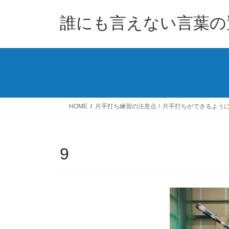
コ
ナ
ン
ビ
誰にも言えない言葉の
テ
ゲ
ン
ー
ツ
シ
へ
ョ
ス
ン
キ
に
ッ
移
HOME
片手打ち練習の注意点！片手打ちができるよう
プ
動
9