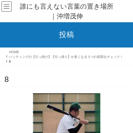
コ
ナ
誰にも言えない言葉の置き場所
ン
ビ
｜沖増茂伸
テ
ゲ
ン
ー
ツ
シ
投稿
へ
ョ
ス
ン
キ
に
HOME
ッ
移
バッティングの【引っ掛け】【引っ張り】が多くなる３つの原因をチェック！
プ
動
8
8