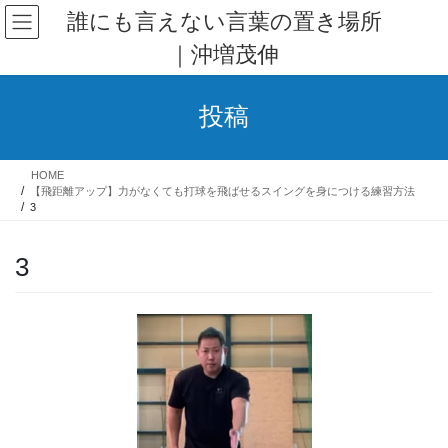
コ
ナ
誰にも言えない言葉の置き場所
ン
ビ
｜沖増茂伸
テ
ゲ
ン
ー
ツ
シ
投稿
へ
ョ
ス
ン
キ
に
HOME
ッ
移
【飛距離アップ】力がなくても打球を飛ばせるスイングを身につける練習方法
プ
動
3
3