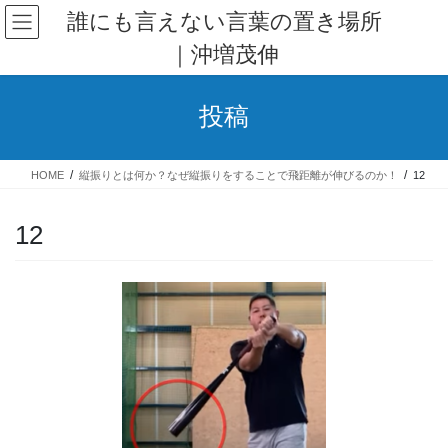
コ
ナ
誰にも言えない言葉の置き場所
ン
ビ
｜沖増茂伸
テ
ゲ
ン
ー
ツ
シ
投稿
へ
ョ
ス
ン
キ
に
HOME
縦振りとは何か？なぜ縦振りをすることで飛距離が伸びるのか！
12
ッ
移
プ
動
12