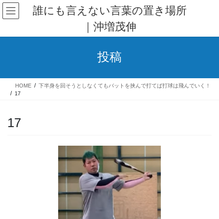
コ
ナ
誰にも言えない言葉の置き場所
ン
ビ
｜沖増茂伸
テ
ゲ
ン
ー
ツ
シ
投稿
へ
ョ
ス
ン
キ
に
HOME
下半身を回そうとしなくてもバットを挟んで打てば打球は飛んでいく！
ッ
移
17
プ
動
17