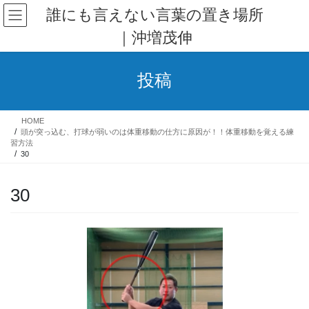
コ
ナ
誰にも言えない言葉の置き場所
ン
ビ
｜沖増茂伸
テ
ゲ
ン
ー
ツ
シ
投稿
へ
ョ
ス
ン
キ
に
HOME
ッ
移
頭が突っ込む、打球が弱いのは体重移動の仕方に原因が！！体重移動を覚える練
プ
動
習方法
30
30