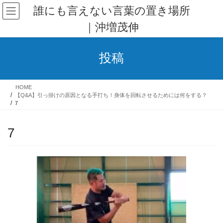
コ
ナ
誰にも言えない言葉の置き場所
ン
ビ
｜沖増茂伸
テ
ゲ
ン
ー
ツ
シ
投稿
へ
ョ
ス
ン
キ
に
HOME
ッ
移
【Q&A】引っ掛けの原因となる手打ち！身体を回転させるためには何をする？
プ
動
7
7