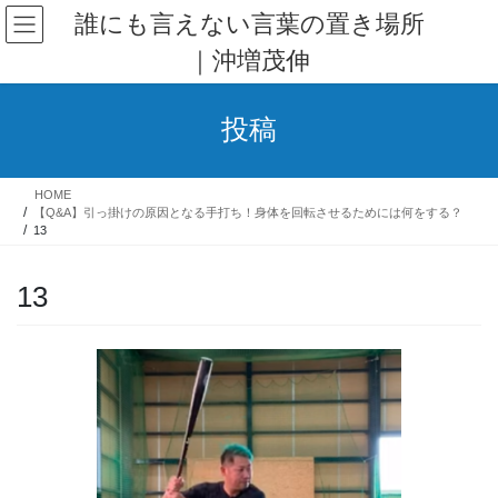
コ
ナ
誰にも言えない言葉の置き場所
ン
ビ
｜沖増茂伸
テ
ゲ
ン
ー
ツ
シ
投稿
へ
ョ
ス
ン
キ
に
HOME
ッ
移
【Q&A】引っ掛けの原因となる手打ち！身体を回転させるためには何をする？
プ
動
13
13