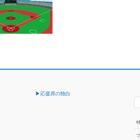
▶︎応援席の独白