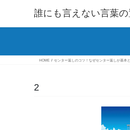
コ
ナ
ン
ビ
誰にも言えない言葉の
テ
ゲ
ン
ー
ツ
シ
へ
ョ
ス
ン
キ
に
ッ
移
HOME
センター返しのコツ！なぜセンター返しが基本
プ
動
2