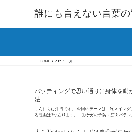
コ
ナ
ン
ビ
誰にも言えない言葉の
テ
ゲ
ン
ー
ツ
シ
へ
ョ
ス
ン
キ
に
ッ
移
HOME
2021年8月
プ
動
バッティングで思い通りに身体を動
法
こんにちは沖増です。 今回のテーマは「逆スイング
る理由は3つあります。 ①ケガの予防・筋肉バラン