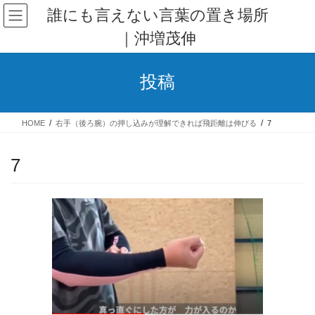
コ
ナ
誰にも言えない言葉の置き場所
ン
ビ
｜沖増茂伸
テ
ゲ
ン
ー
ツ
シ
投稿
へ
ョ
ス
ン
キ
に
HOME
右手（後ろ腕）の押し込みが理解できれば飛距離は伸びる
7
ッ
移
プ
動
7