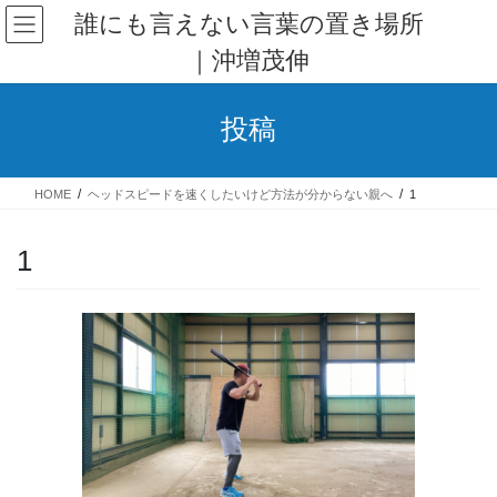
コ
ナ
誰にも言えない言葉の置き場所
ン
ビ
｜沖増茂伸
テ
ゲ
ン
ー
ツ
シ
投稿
へ
ョ
ス
ン
キ
に
HOME
ヘッドスピードを速くしたいけど方法が分からない親へ
1
ッ
移
プ
動
1