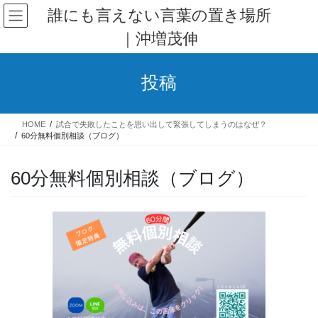
コ
ナ
誰にも言えない言葉の置き場所
ン
ビ
｜沖増茂伸
テ
ゲ
ン
ー
ツ
シ
投稿
へ
ョ
ス
ン
キ
に
HOME
試合で失敗したことを思い出して緊張してしまうのはなぜ？
ッ
移
60分無料個別相談（ブログ）
プ
動
60分無料個別相談（ブログ）