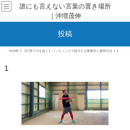
コ
ナ
誰にも言えない言葉の置き場所
ン
ビ
｜沖増茂伸
テ
ゲ
ン
ー
ツ
シ
投稿
へ
ョ
ス
ン
キ
に
HOME
【打席で力を抜く】バッティングで脱力する重要性と練習方法
1
ッ
移
プ
動
1