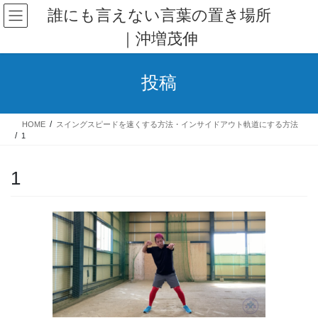
コ
ナ
誰にも言えない言葉の置き場所
ン
ビ
｜沖増茂伸
テ
ゲ
ン
ー
ツ
シ
投稿
へ
ョ
ス
ン
キ
に
HOME
スイングスピードを速くする方法・インサイドアウト軌道にする方法
ッ
移
1
プ
動
1