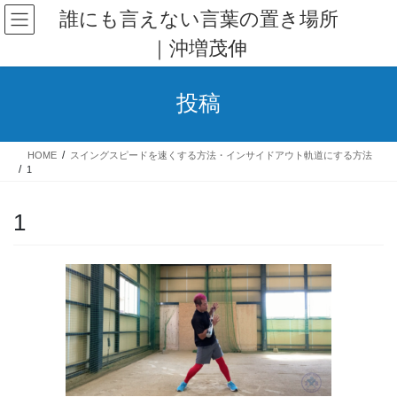
コ
ナ
誰にも言えない言葉の置き場所
ン
ビ
｜沖増茂伸
テ
ゲ
ン
ー
ツ
シ
投稿
へ
ョ
ス
ン
キ
に
HOME
スイングスピードを速くする方法・インサイドアウト軌道にする方法
ッ
移
1
プ
動
1