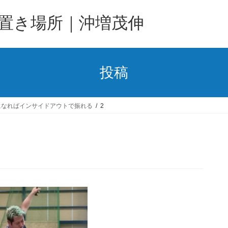
置き場所｜沖増茂伸
投稿
になればインサイドアウトで振れる
2