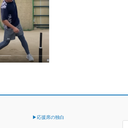
▶︎応援席の独白