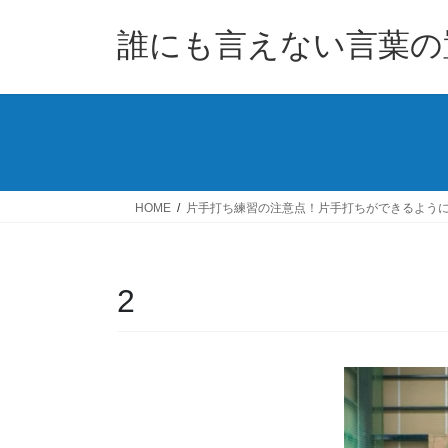
コ
ナ
ン
ビ
誰にも言えない言葉の
テ
ゲ
ン
ー
ツ
シ
へ
ョ
ス
ン
キ
に
ッ
移
HOME
片手打ち練習の注意点！片手打ちができるよう
プ
動
2