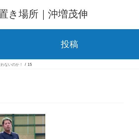
置き場所｜沖増茂伸
投稿
使わないのか！
15