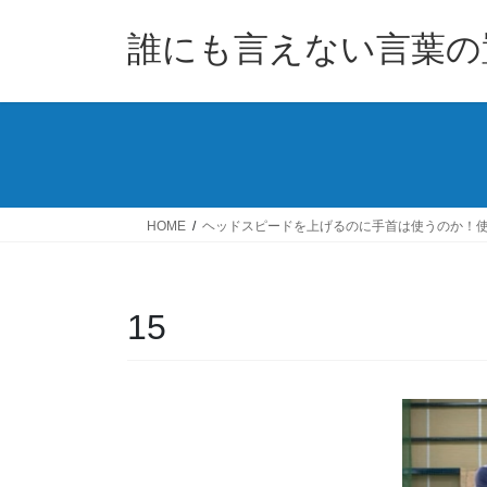
コ
ナ
ン
ビ
誰にも言えない言葉の
テ
ゲ
ン
ー
ツ
シ
へ
ョ
ス
ン
キ
に
ッ
移
HOME
ヘッドスピードを上げるのに手首は使うのか！
プ
動
15