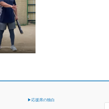
▶︎応援席の独白