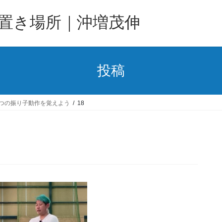
置き場所｜沖増茂伸
投稿
つの振り子動作を覚えよう
18