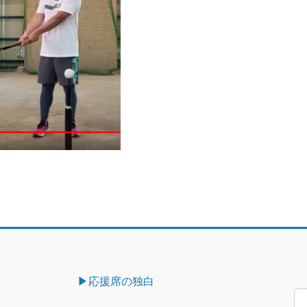
▶︎応援席の独白