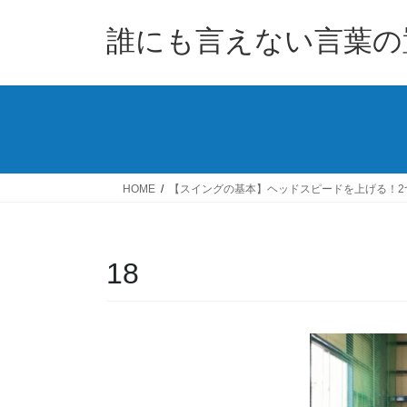
コ
ナ
ン
ビ
誰にも言えない言葉の
テ
ゲ
ン
ー
ツ
シ
へ
ョ
ス
ン
キ
に
ッ
移
HOME
【スイングの基本】ヘッドスピードを上げる！2
プ
動
18