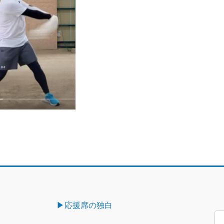
▶︎応援席の独白