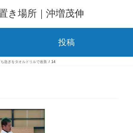
置き場所｜沖増茂伸
投稿
打ち急ぎをタオルドリルで改善
14