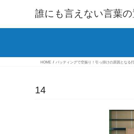
コ
ナ
ン
ビ
誰にも言えない言葉の
テ
ゲ
ン
ー
ツ
シ
へ
ョ
ス
ン
キ
に
ッ
移
HOME
バッティングで空振り！引っ掛けの原因となる
プ
動
14