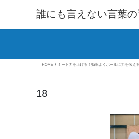
コ
ナ
ン
ビ
誰にも言えない言葉の
テ
ゲ
ン
ー
ツ
シ
へ
ョ
ス
ン
キ
に
ッ
移
HOME
ミート力を上げる！効率よくボールに力を伝え
プ
動
18