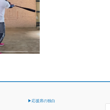
▶︎応援席の独白