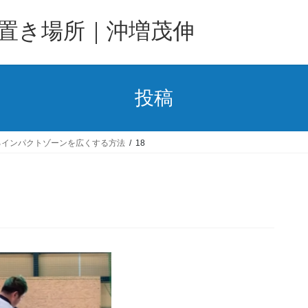
置き場所｜沖増茂伸
投稿
るインパクトゾーンを広くする方法
18