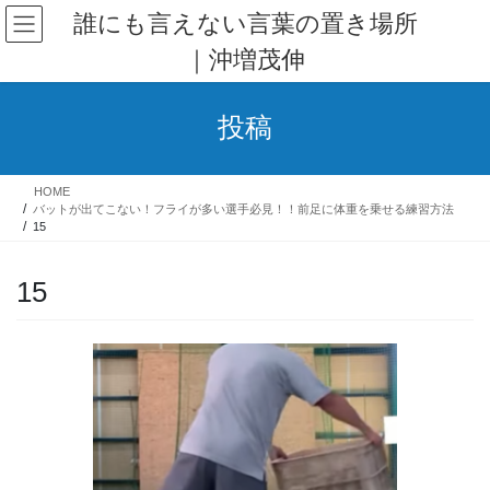
コ
ナ
誰にも言えない言葉の置き場所
ン
ビ
｜沖増茂伸
テ
ゲ
ン
ー
ツ
シ
投稿
へ
ョ
ス
ン
キ
に
HOME
ッ
移
バットが出てこない！フライが多い選手必見！！前足に体重を乗せる練習方法
プ
動
15
15