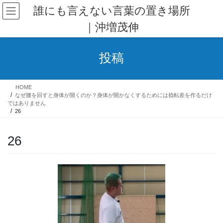
コ
ナ
誰にも言えない言葉の置き場所
ン
ビ
｜沖増茂伸
テ
ゲ
ン
ー
ツ
シ
投稿
へ
ョ
ス
ン
キ
に
HOME
ッ
移
なぜ腰を回すと身体が開くのか？身体が開かなくするためには捻転差を作るだけ
プ
動
ではありません
26
26