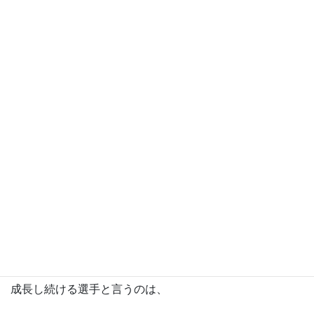
いろいろなことを
試してみてください。
いろいろなことを試すから
自分にあったフォームが
できるのです。
結果が出る選手、
成長し続ける選手と言うのは、