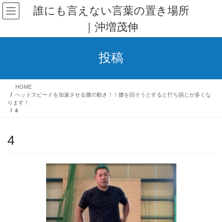
コ
ナ
誰にも言えない言葉の置き場所
ン
ビ
｜沖増茂伸
テ
ゲ
ン
ー
ツ
シ
投稿
へ
ョ
ス
ン
キ
に
HOME
ッ
移
ヘッドスピードを加速させる腰の動き！！腰を回そうとすると打ち損じが多くな
プ
動
ります！
4
4